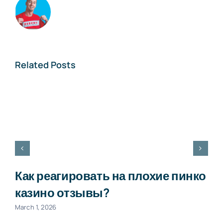
Related Posts
Как реагировать на плохие пинко
казино отзывы?
March 1, 2026